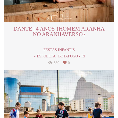
DANTE | 4 ANOS {HOMEM ARANHA
NO ARANHAVERSO}
FESTAS INFANTIS
ESPOLETA | BOTAFOGO - RJ
860
0