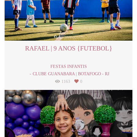
RAFAEL | 9 ANOS {FUTEBOL}
FESTAS INFANTIS
CLUBE GUANABARA | BOTAFOGO - RJ
1163
0