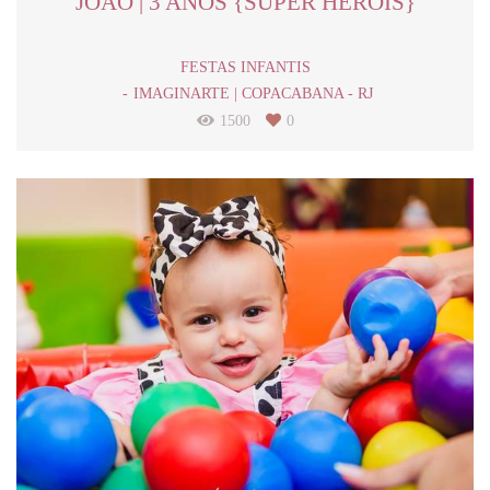
JOÃO | 3 ANOS {SUPER HERÓIS}
FESTAS INFANTIS
IMAGINARTE | COPACABANA - RJ
1500
0