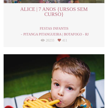
ALICE | 7 ANOS {URSOS SEM
CURSO}
FESTAS INFANTIS
PITANGA PITANGUEIRA | BOTAFOGO - RJ
20233
411