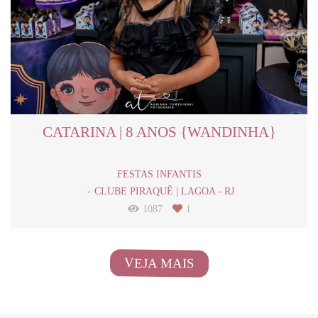
CATARINA | 8 ANOS {WANDINHA}
FESTAS INFANTIS
CLUBE PIRAQUÊ | LAGOA - RJ
1087
1
VEJA MAIS