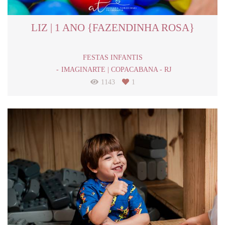
LIZ | 1 ANO {FAZENDINHA ROSA}
FESTAS INFANTIS
IMAGINARTE | COPACABANA - RJ
1143
1