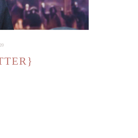
20
TTER}