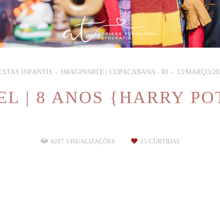
ESTAS INFANTIS
IMAGINARTE | COPACABANA - RJ
13/MARÇO/20
EL | 8 ANOS {HARRY PO
4287
VISUALIZAÇÕES
15
CURTIDAS