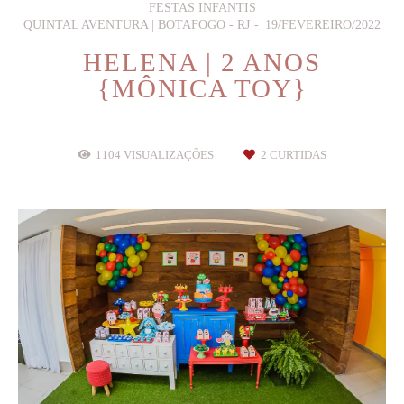
FESTAS INFANTIS
QUINTAL AVENTURA | BOTAFOGO - RJ
19/FEVEREIRO/2022
HELENA | 2 ANOS
{MÔNICA TOY}
1104
VISUALIZAÇÕES
2
CURTIDAS